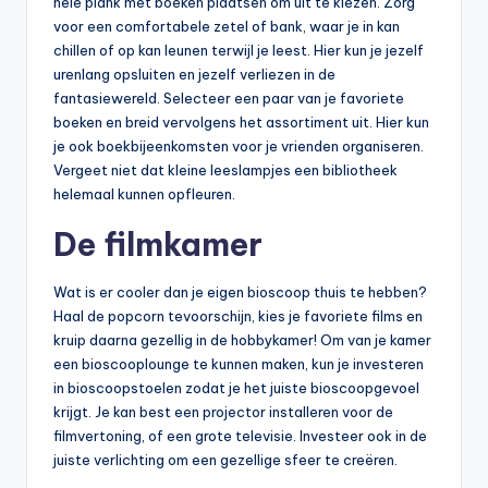
hele plank met boeken plaatsen om uit te kiezen. Zorg
voor een comfortabele zetel of bank, waar je in kan
chillen of op kan leunen terwijl je leest. Hier kun je jezelf
urenlang opsluiten en jezelf verliezen in de
fantasiewereld. Selecteer een paar van je favoriete
boeken en breid vervolgens het assortiment uit. Hier kun
je ook boekbijeenkomsten voor je vrienden organiseren.
Vergeet niet dat kleine leeslampjes een bibliotheek
helemaal kunnen opfleuren.
De filmkamer
Wat is er cooler dan je eigen bioscoop thuis te hebben?
Haal de popcorn tevoorschijn, kies je favoriete films en
kruip daarna gezellig in de hobbykamer! Om van je kamer
een bioscooplounge te kunnen maken, kun je investeren
in bioscoopstoelen zodat je het juiste bioscoopgevoel
krijgt. Je kan best een projector installeren voor de
filmvertoning, of een grote televisie. Investeer ook in de
juiste verlichting om een gezellige sfeer te creëren.