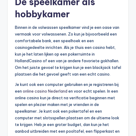
De speelkamer als
hobbykamer
Binnen in de volwassen speelkamer vind je een oase van
vermaak voor volwassenen. Zo kun je bijvoorbeeld een
comfortabele bank, een speelhoek en een
casinogedeelte inrichten. Als je thuis een casino hebt,
kun je het laten lijken op een pokerruimte in
HollandCasino of een van je andere favoriete gokhallen.
Om het juiste gevoel te krijgen kun je een blackjack tafel
plaatsen die het gevoel geeft van een echt casino.
Je kunt ook een computer gebruiken en je registreren bij
een
online casino Nederland
en voor echt spelen. In een
online casino kun je direct na verificatie beginnen met
spelen en plezier maken met je vrienden in de
speelkamer. Je kunt ook een pokertafel en een
computer met slotsspellen plaatsen om de ultieme look
te krijgen. Heb je een groter budget, dan kun je het
aanbod uitbreiden met een pooltafel, een flipperkast en