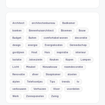
Architect
architectenbureau
Badkamer
banken
Binnenhuisarchitect
Bloemen
Bouw
Budget
Buiten
comfortabel wonen
decoratie
design
energie
Energiekosten
Gereedschap
gordijnen
Hout
Huis
inspiratie
interieur
Isolatie
Jaloezieën
Keuken
Kopen
Lampen
Licht
Meubel
Nieuwbouw
raamdecoratie
Renovatie
sfeer
Slaapkamer
stoelen
stylen
Telefoontjes
Tips
trends
tv
verbouwen
Verhuizen
Vloer
voordelen
Werk
Zonnepanelen
Zuinig