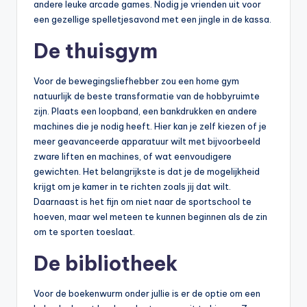
andere leuke arcade games. Nodig je vrienden uit voor
een gezellige spelletjesavond met een jingle in de kassa.
De thuisgym
Voor de bewegingsliefhebber zou een home gym
natuurlijk de beste transformatie van de hobbyruimte
zijn. Plaats een loopband, een bankdrukken en andere
machines die je nodig heeft. Hier kan je zelf kiezen of je
meer geavanceerde apparatuur wilt met bijvoorbeeld
zware liften en machines, of wat eenvoudigere
gewichten. Het belangrijkste is dat je de mogelijkheid
krijgt om je kamer in te richten zoals jij dat wilt.
Daarnaast is het fijn om niet naar de sportschool te
hoeven, maar wel meteen te kunnen beginnen als de zin
om te sporten toeslaat.
De bibliotheek
Voor de boekenwurm onder jullie is er de optie om een