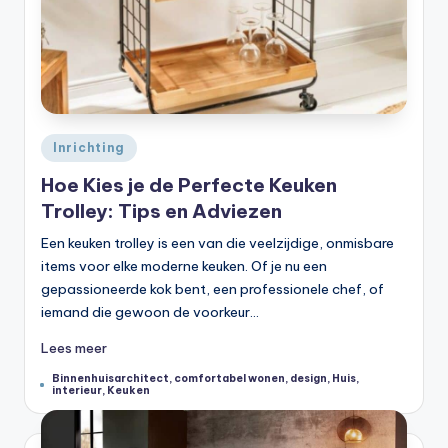
Geplaatst
Inrichting
in
Hoe Kies je de Perfecte Keuken
Trolley: Tips en Adviezen
Een keuken trolley is een van die veelzijdige, onmisbare
items voor elke moderne keuken. Of je nu een
gepassioneerde kok bent, een professionele chef, of
iemand die gewoon de voorkeur…
Lees meer
Binnenhuisarchitect
,
comfortabel wonen
,
design
,
Huis
,
Tags:
interieur
,
Keuken