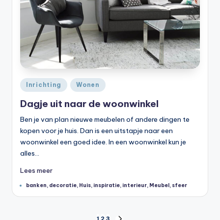
Geplaatst
Inrichting
Wonen
in
Dagje uit naar de woonwinkel
Ben je van plan nieuwe meubelen of andere dingen te
kopen voor je huis. Dan is een uitstapje naar een
woonwinkel een goed idee. In een woonwinkel kun je
alles…
Lees meer
Tags:
banken
,
decoratie
,
Huis
,
inspiratie
,
interieur
,
Meubel
,
sfeer
1
2
3