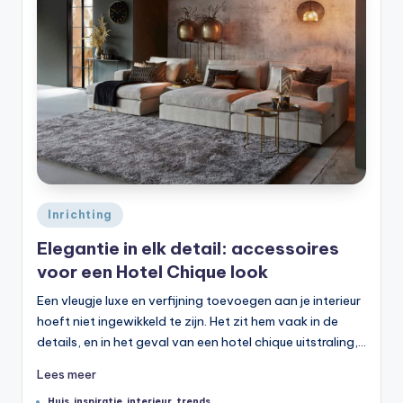
Geplaatst
Inrichting
in
Elegantie in elk detail: accessoires
voor een Hotel Chique look
Een vleugje luxe en verfijning toevoegen aan je interieur
hoeft niet ingewikkeld te zijn. Het zit hem vaak in de
details, en in het geval van een hotel chique uitstraling,…
Lees meer
Tags:
Huis
,
inspiratie
,
interieur
,
trends