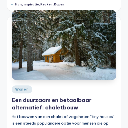
Tags:
Huis
,
inspiratie
,
Keuken
,
Kopen
Geplaatst
Wonen
in
Een duurzaam en betaalbaar
alternatief: chaletbouw
Het bouwen van een chalet of zogeheten “tiny houses”
is een steeds populairdere optie voor mensen die op