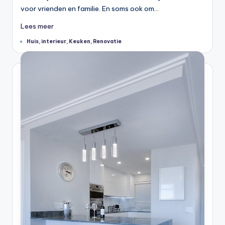
voor vrienden en familie. En soms ook om…
Lees meer
Tags:
Huis
,
interieur
,
Keuken
,
Renovatie