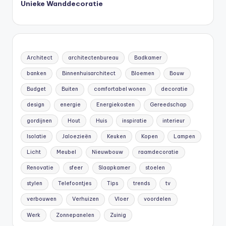
Unieke Wanddecoratie
Architect
architectenbureau
Badkamer
banken
Binnenhuisarchitect
Bloemen
Bouw
Budget
Buiten
comfortabel wonen
decoratie
design
energie
Energiekosten
Gereedschap
gordijnen
Hout
Huis
inspiratie
interieur
Isolatie
Jaloezieën
Keuken
Kopen
Lampen
Licht
Meubel
Nieuwbouw
raamdecoratie
Renovatie
sfeer
Slaapkamer
stoelen
stylen
Telefoontjes
Tips
trends
tv
verbouwen
Verhuizen
Vloer
voordelen
Werk
Zonnepanelen
Zuinig