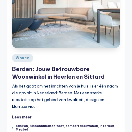
Geplaatst
Wonen
in
Berden: Jouw Betrouwbare
Woonwinkel in Heerlen en Sittard
Als het gaat om het inrichten van je huis, is er één naam
die opvalt in Nederland: Berden. Met een sterke
reputatie op het gebied van kwaliteit, design en
klantservice…
Lees meer
banken
,
Binnenhuisarchitect
,
comfortabel wonen
,
interieur
,
Tags:
Meubel