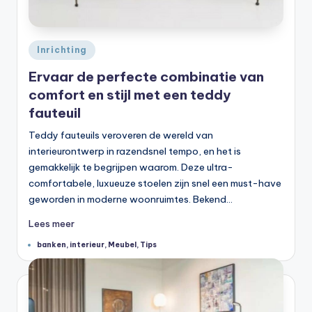
Geplaatst
Inrichting
in
Ervaar de perfecte combinatie van
comfort en stijl met een teddy
fauteuil
Teddy fauteuils veroveren de wereld van
interieurontwerp in razendsnel tempo, en het is
gemakkelijk te begrijpen waarom. Deze ultra-
comfortabele, luxueuze stoelen zijn snel een must-have
geworden in moderne woonruimtes. Bekend…
Lees meer
Tags:
banken
,
interieur
,
Meubel
,
Tips