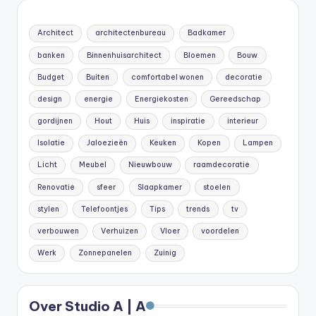
Architect
architectenbureau
Badkamer
banken
Binnenhuisarchitect
Bloemen
Bouw
Budget
Buiten
comfortabel wonen
decoratie
design
energie
Energiekosten
Gereedschap
gordijnen
Hout
Huis
inspiratie
interieur
Isolatie
Jaloezieën
Keuken
Kopen
Lampen
Licht
Meubel
Nieuwbouw
raamdecoratie
Renovatie
sfeer
Slaapkamer
stoelen
stylen
Telefoontjes
Tips
trends
tv
verbouwen
Verhuizen
Vloer
voordelen
Werk
Zonnepanelen
Zuinig
Over Studio A | A