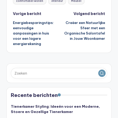
comfortabel wonen
interieur
Meubel
Bericht
Vorige bericht
Volgend bericht
Energiebesparingstips:
Creëer een Natuurlijke
navigatie
eenvoudige
Sfeer met een
aanpassingen in huis
Organische Salontafel
voor een lagere
in Jouw Woonkamer
energierekening
Recente berichten
Tienerkamer Styling: Ideeën voor een Moderne,
Stoere en Gezellige Tienerkamer