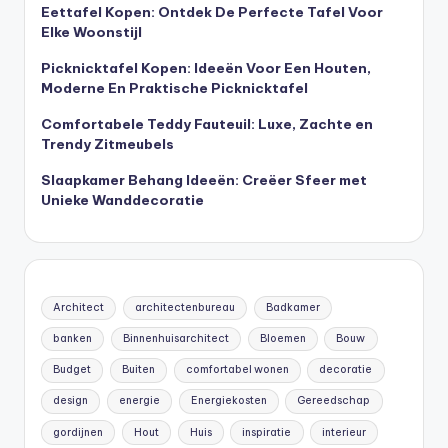
Eettafel Kopen: Ontdek De Perfecte Tafel Voor
Elke Woonstijl
Picknicktafel Kopen: Ideeën Voor Een Houten,
Moderne En Praktische Picknicktafel
Comfortabele Teddy Fauteuil: Luxe, Zachte en
Trendy Zitmeubels
Slaapkamer Behang Ideeën: Creëer Sfeer met
Unieke Wanddecoratie
Architect
architectenbureau
Badkamer
banken
Binnenhuisarchitect
Bloemen
Bouw
Budget
Buiten
comfortabel wonen
decoratie
design
energie
Energiekosten
Gereedschap
gordijnen
Hout
Huis
inspiratie
interieur