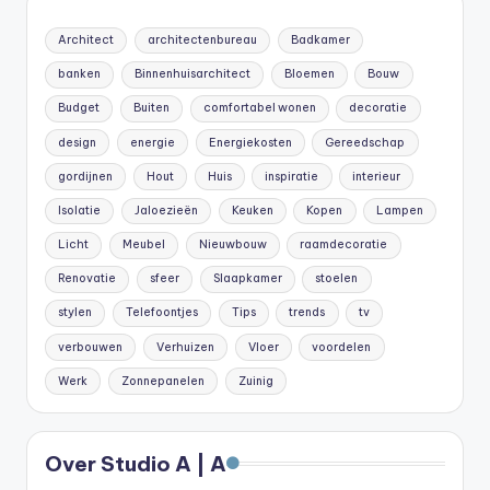
Architect
architectenbureau
Badkamer
banken
Binnenhuisarchitect
Bloemen
Bouw
Budget
Buiten
comfortabel wonen
decoratie
design
energie
Energiekosten
Gereedschap
gordijnen
Hout
Huis
inspiratie
interieur
Isolatie
Jaloezieën
Keuken
Kopen
Lampen
Licht
Meubel
Nieuwbouw
raamdecoratie
Renovatie
sfeer
Slaapkamer
stoelen
stylen
Telefoontjes
Tips
trends
tv
verbouwen
Verhuizen
Vloer
voordelen
Werk
Zonnepanelen
Zuinig
Over Studio A | A