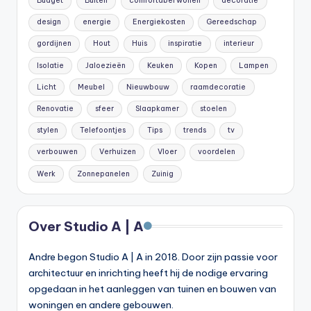
Budget
Buiten
comfortabel wonen
decoratie
design
energie
Energiekosten
Gereedschap
gordijnen
Hout
Huis
inspiratie
interieur
Isolatie
Jaloezieën
Keuken
Kopen
Lampen
Licht
Meubel
Nieuwbouw
raamdecoratie
Renovatie
sfeer
Slaapkamer
stoelen
stylen
Telefoontjes
Tips
trends
tv
verbouwen
Verhuizen
Vloer
voordelen
Werk
Zonnepanelen
Zuinig
Over Studio A | A
Andre begon Studio A | A in 2018. Door zijn passie voor
architectuur en inrichting heeft hij de nodige ervaring
opgedaan in het aanleggen van tuinen en bouwen van
woningen en andere gebouwen.