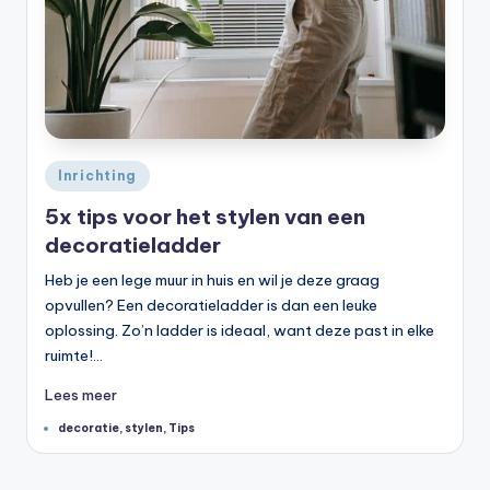
Geplaatst
Inrichting
in
5x tips voor het stylen van een
decoratieladder
Heb je een lege muur in huis en wil je deze graag
opvullen? Een decoratieladder is dan een leuke
oplossing. Zo’n ladder is ideaal, want deze past in elke
ruimte!…
Lees meer
Tags:
decoratie
,
stylen
,
Tips