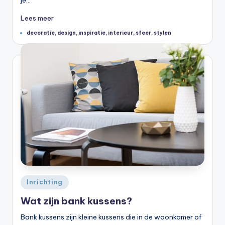
Lees meer
Tags:
decoratie
,
design
,
inspiratie
,
interieur
,
sfeer
,
stylen
Geplaatst
Inrichting
in
Wat zijn bank kussens?
Bank kussens zijn kleine kussens die in de woonkamer of