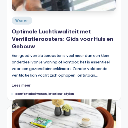
Geplaatst
Wonen
in
Optimale Luchtkwaliteit met
Ventilatieroosters: Gids voor Huis en
Gebouw
Een goed ventilatierooster is veel meer dan een klein
onderdeel van je woning of kantoor; het is essentieel
voor een gezond binnenklimaat. Zonder voldoende
ventilatie kan vocht zich ophopen, ontstaan…
Lees meer
Tags:
comfortabel wonen
,
interieur
,
stylen