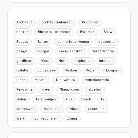
Architect
architectenbureau
Badkamer
banken
Binnenhuisarchitect
Bloemen
Bouw
Budget
Buiten
comfortabel wonen
decoratie
design
energie
Energiekosten
Gereedschap
gordijnen
Hout
Huis
inspiratie
interieur
Isolatie
Jaloezieën
Keuken
Kopen
Lampen
Licht
Meubel
Nieuwbouw
raamdecoratie
Renovatie
sfeer
Slaapkamer
stoelen
stylen
Telefoontjes
Tips
trends
tv
verbouwen
Verhuizen
Vloer
voordelen
Werk
Zonnepanelen
Zuinig