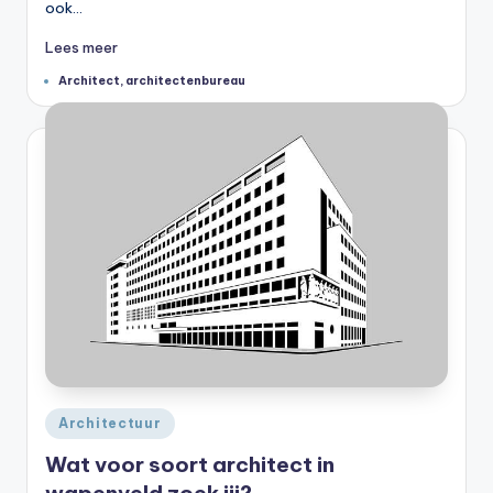
ook…
Lees meer
Tags:
Architect
,
architectenbureau
Geplaatst
Architectuur
in
Wat voor soort architect in