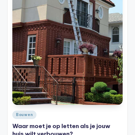
Geplaatst
Bouwen
in
Waar moet je op letten als je jouw
huis wilt verbouwen?