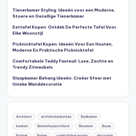
Tienerkamer Styling: Ideeën voor een Moderne,
Stoere en Gezellige Tienerkamer
Eettafel Kopen: Ontdek De Perfecte Tafel Voor
Elke Woonstijl
Picknicktafel Kopen: Ideeën Voor Een Houten,
Moderne En Praktische Picknicktafel
Comfortabele Teddy Fauteuil: Luxe, Zachte en
Trendy Zitmeubels
Slaapkamer Behang Ideeën: Creëer Sfeer met
Unieke Wanddecoratie
Architect
architectenbureau
Badkamer
banken
Binnenhuisarchitect
Bloemen
Bouw
Budget
Buiten
comfortabel wonen
decoratie