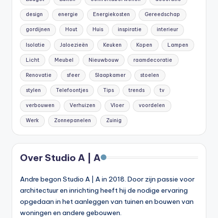
design
energie
Energiekosten
Gereedschap
gordijnen
Hout
Huis
inspiratie
interieur
Isolatie
Jaloezieën
Keuken
Kopen
Lampen
Licht
Meubel
Nieuwbouw
raamdecoratie
Renovatie
sfeer
Slaapkamer
stoelen
stylen
Telefoontjes
Tips
trends
tv
verbouwen
Verhuizen
Vloer
voordelen
Werk
Zonnepanelen
Zuinig
Over Studio A | A
Andre begon Studio A | A in 2018. Door zijn passie voor
architectuur en inrichting heeft hij de nodige ervaring
opgedaan in het aanleggen van tuinen en bouwen van
woningen en andere gebouwen.