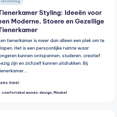
Geplaatst
Inrichting
n
Tienerkamer Styling: Ideeën voor
een Moderne, Stoere en Gezellige
Tienerkamer
Een tienerkamer is meer dan alleen een plek om te
slapen. Het is een persoonlijke ruimte waar
jongeren kunnen ontspannen, studeren, creatief
bezig zijn en zichzelf kunnen uitdrukken. Bij
tienerkamer…
Lees meer
ags:
comfortabel wonen
,
design
,
Meubel