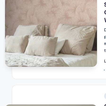
i
T
i