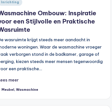
Geplaatst
Inrichting
n
Wasmachine Ombouw: Inspiratie
voor een Stijlvolle en Praktische
Wasruimte
De wasruimte krijgt steeds meer aandacht in
moderne woningen. Waar de wasmachine vroeger
vaak verborgen stond in de badkamer, garage of
berging, kiezen steeds meer mensen tegenwoordig
voor een praktische…
Lees meer
ags:
Meubel
,
Wasmachine