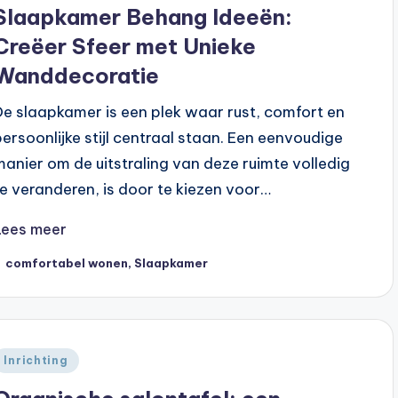
n
Slaapkamer Behang Ideeën:
Creëer Sfeer met Unieke
Wanddecoratie
De slaapkamer is een plek waar rust, comfort en
persoonlijke stijl centraal staan. Een eenvoudige
manier om de uitstraling van deze ruimte volledig
te veranderen, is door te kiezen voor…
Lees meer
ags:
comfortabel wonen
,
Slaapkamer
Geplaatst
Inrichting
n