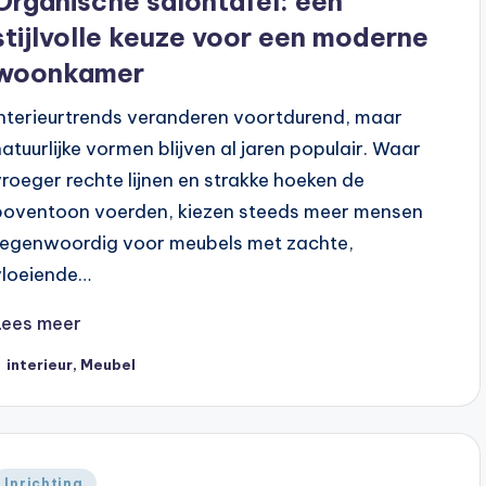
Organische salontafel: een
stijlvolle keuze voor een moderne
woonkamer
Interieurtrends veranderen voortdurend, maar
natuurlijke vormen blijven al jaren populair. Waar
vroeger rechte lijnen en strakke hoeken de
boventoon voerden, kiezen steeds meer mensen
tegenwoordig voor meubels met zachte,
vloeiende…
Lees meer
ags:
interieur
,
Meubel
Geplaatst
Inrichting