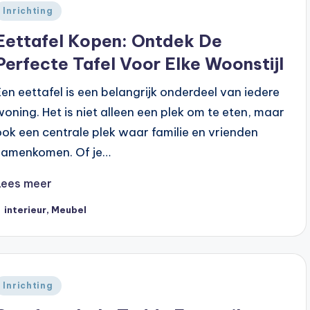
Geplaatst
Inrichting
n
Eettafel Kopen: Ontdek De
Perfecte Tafel Voor Elke Woonstijl
Een eettafel is een belangrijk onderdeel van iedere
woning. Het is niet alleen een plek om te eten, maar
ook een centrale plek waar familie en vrienden
samenkomen. Of je…
Lees meer
ags:
interieur
,
Meubel
Geplaatst
Inrichting
n