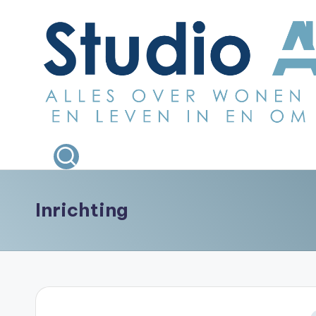
Ga
naar
de
inhoud
S
Alles
over
t
wonen
u
bouwen
Inrichting
en
d
leven
i
in
en
o
om