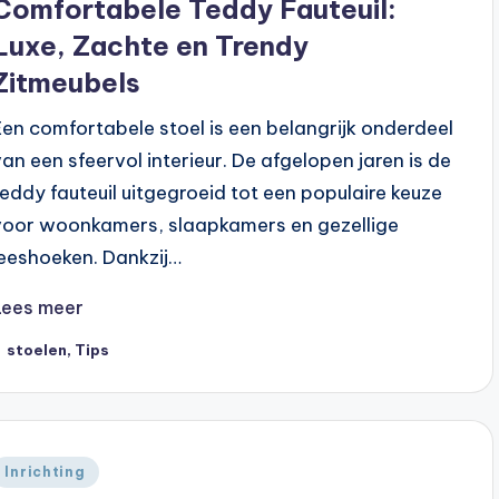
Comfortabele Teddy Fauteuil:
Luxe, Zachte en Trendy
Zitmeubels
Een comfortabele stoel is een belangrijk onderdeel
van een sfeervol interieur. De afgelopen jaren is de
teddy fauteuil uitgegroeid tot een populaire keuze
voor woonkamers, slaapkamers en gezellige
leeshoeken. Dankzij…
Lees meer
ags:
stoelen
,
Tips
Geplaatst
Inrichting