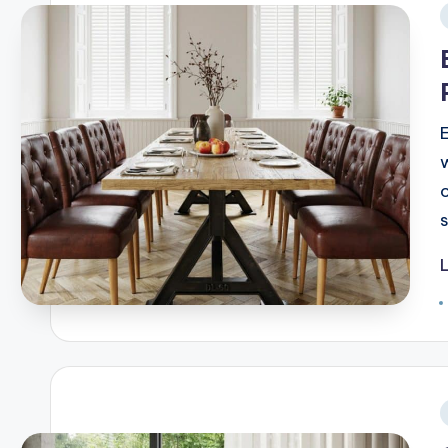
i
T
i