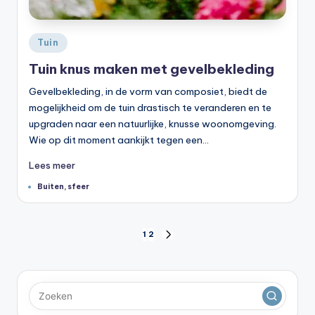
Geplaatst
Tuin
in
Tuin knus maken met gevelbekleding
Gevelbekleding, in de vorm van composiet, biedt de
mogelijkheid om de tuin drastisch te veranderen en te
upgraden naar een natuurlijke, knusse woonomgeving.
Wie op dit moment aankijkt tegen een…
Lees meer
Tags:
Buiten
,
sfeer
Berichten
1
2
VOLGENDE
PAGINA
paginering