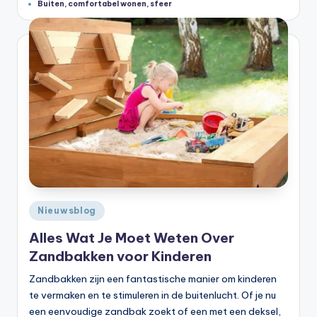
Tags:
Buiten
,
comfortabel wonen
,
sfeer
Geplaatst
Nieuwsblog
in
Alles Wat Je Moet Weten Over
Zandbakken voor Kinderen
Zandbakken zijn een fantastische manier om kinderen
te vermaken en te stimuleren in de buitenlucht. Of je nu
een eenvoudige zandbak zoekt of een met een deksel,