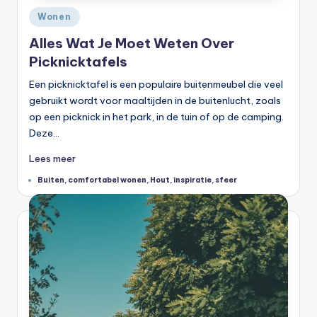
Geplaatst
Wonen
in
Alles Wat Je Moet Weten Over
Picknicktafels
Een picknicktafel is een populaire buitenmeubel die veel
gebruikt wordt voor maaltijden in de buitenlucht, zoals
op een picknick in het park, in de tuin of op de camping.
Deze…
Lees meer
Tags:
Buiten
,
comfortabel wonen
,
Hout
,
inspiratie
,
sfeer