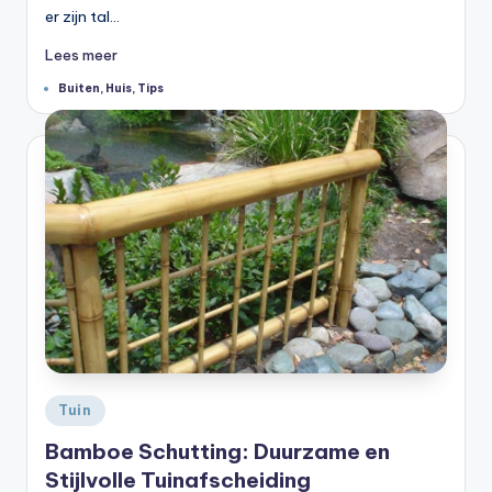
er zijn tal…
Lees meer
Tags:
Buiten
,
Huis
,
Tips
Geplaatst
Tuin
in
Bamboe Schutting: Duurzame en
Stijlvolle Tuinafscheiding