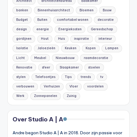
Architect
architectenbureau
Badkamer
banken
Binnenhuisarchitect
Bloemen
Bouw
Budget
Buiten
comfortabel wonen
decoratie
design
energie
Energiekosten
Gereedschap
gordijnen
Hout
Huis
inspiratie
interieur
Isolatie
Jaloezieën
Keuken
Kopen
Lampen
Licht
Meubel
Nieuwbouw
raamdecoratie
Renovatie
sfeer
Slaapkamer
stoelen
stylen
Telefoontjes
Tips
trends
tv
verbouwen
Verhuizen
Vloer
voordelen
Werk
Zonnepanelen
Zuinig
Over Studio A | A
Andre begon Studio A | A in 2018. Door zijn passie voor