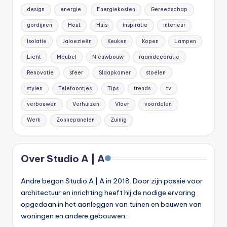
design
energie
Energiekosten
Gereedschap
gordijnen
Hout
Huis
inspiratie
interieur
Isolatie
Jaloezieën
Keuken
Kopen
Lampen
Licht
Meubel
Nieuwbouw
raamdecoratie
Renovatie
sfeer
Slaapkamer
stoelen
stylen
Telefoontjes
Tips
trends
tv
verbouwen
Verhuizen
Vloer
voordelen
Werk
Zonnepanelen
Zuinig
Over Studio A | A
Andre begon Studio A | A in 2018. Door zijn passie voor
architectuur en inrichting heeft hij de nodige ervaring
opgedaan in het aanleggen van tuinen en bouwen van
woningen en andere gebouwen.