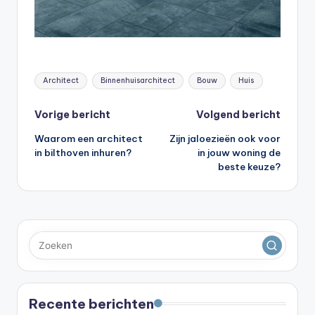
Tags:
Architect
Binnenhuisarchitect
Bouw
Huis
Bericht
Vorige bericht
Volgend bericht
Waarom een architect
Zijn jaloezieën ook voor
navigatie
in bilthoven inhuren?
in jouw woning de
beste keuze?
Recente berichten