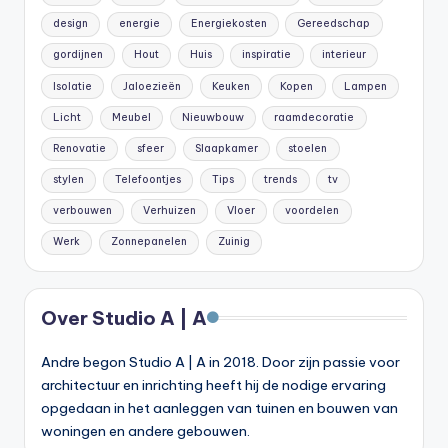
design
energie
Energiekosten
Gereedschap
gordijnen
Hout
Huis
inspiratie
interieur
Isolatie
Jaloezieën
Keuken
Kopen
Lampen
Licht
Meubel
Nieuwbouw
raamdecoratie
Renovatie
sfeer
Slaapkamer
stoelen
stylen
Telefoontjes
Tips
trends
tv
verbouwen
Verhuizen
Vloer
voordelen
Werk
Zonnepanelen
Zuinig
Over Studio A | A
Andre begon Studio A | A in 2018. Door zijn passie voor
architectuur en inrichting heeft hij de nodige ervaring
opgedaan in het aanleggen van tuinen en bouwen van
woningen en andere gebouwen.