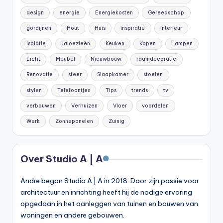
design
energie
Energiekosten
Gereedschap
gordijnen
Hout
Huis
inspiratie
interieur
Isolatie
Jaloezieën
Keuken
Kopen
Lampen
Licht
Meubel
Nieuwbouw
raamdecoratie
Renovatie
sfeer
Slaapkamer
stoelen
stylen
Telefoontjes
Tips
trends
tv
verbouwen
Verhuizen
Vloer
voordelen
Werk
Zonnepanelen
Zuinig
Over Studio A | A
Andre begon Studio A | A in 2018. Door zijn passie voor
architectuur en inrichting heeft hij de nodige ervaring
opgedaan in het aanleggen van tuinen en bouwen van
woningen en andere gebouwen.