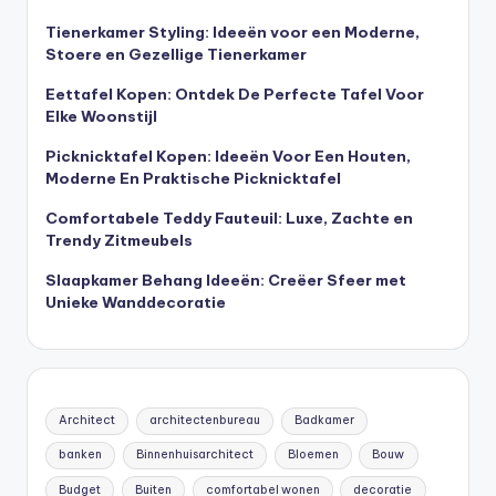
Tienerkamer Styling: Ideeën voor een Moderne,
Stoere en Gezellige Tienerkamer
Eettafel Kopen: Ontdek De Perfecte Tafel Voor
Elke Woonstijl
Picknicktafel Kopen: Ideeën Voor Een Houten,
Moderne En Praktische Picknicktafel
Comfortabele Teddy Fauteuil: Luxe, Zachte en
Trendy Zitmeubels
Slaapkamer Behang Ideeën: Creëer Sfeer met
Unieke Wanddecoratie
Architect
architectenbureau
Badkamer
banken
Binnenhuisarchitect
Bloemen
Bouw
Budget
Buiten
comfortabel wonen
decoratie