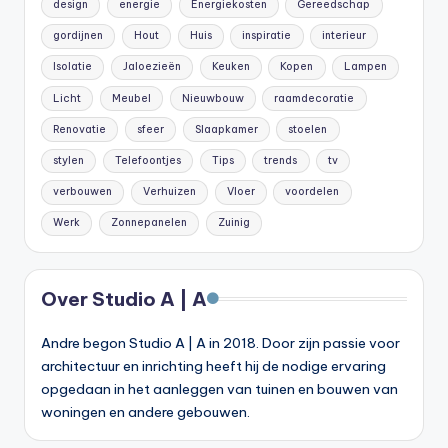
design
energie
Energiekosten
Gereedschap
gordijnen
Hout
Huis
inspiratie
interieur
Isolatie
Jaloezieën
Keuken
Kopen
Lampen
Licht
Meubel
Nieuwbouw
raamdecoratie
Renovatie
sfeer
Slaapkamer
stoelen
stylen
Telefoontjes
Tips
trends
tv
verbouwen
Verhuizen
Vloer
voordelen
Werk
Zonnepanelen
Zuinig
Over Studio A | A
Andre begon Studio A | A in 2018. Door zijn passie voor
architectuur en inrichting heeft hij de nodige ervaring
opgedaan in het aanleggen van tuinen en bouwen van
woningen en andere gebouwen.