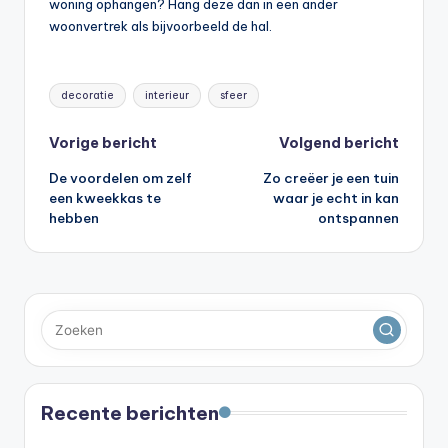
woning ophangen? Hang deze dan in een ander
woonvertrek als bijvoorbeeld de hal.
Tags:
decoratie
interieur
sfeer
Bericht
Vorige bericht
Volgend bericht
De voordelen om zelf
Zo creëer je een tuin
navigatie
een kweekkas te
waar je echt in kan
hebben
ontspannen
Recente berichten