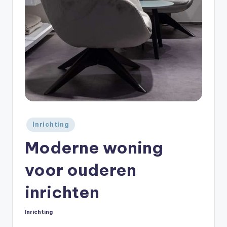
Geplaatst
Inrichting
in
Moderne woning
voor ouderen
inrichten
Inrichting
Geplaatst
in