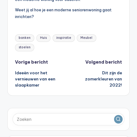
Weet jij al hoe je een moderne seniorenwoning gaat
inrichten?
Tags:
banken
Huis
inspiratie
Meubel
stoelen
Bericht
Vorige bericht
Volgend bericht
Ideeën voor het
Dit zijn de
navigatie
vernieuwen van een
zomerkleuren van
slaapkamer
2022!