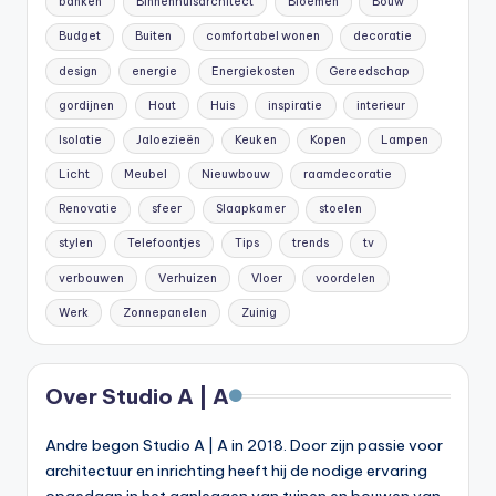
banken
Binnenhuisarchitect
Bloemen
Bouw
Budget
Buiten
comfortabel wonen
decoratie
design
energie
Energiekosten
Gereedschap
gordijnen
Hout
Huis
inspiratie
interieur
Isolatie
Jaloezieën
Keuken
Kopen
Lampen
Licht
Meubel
Nieuwbouw
raamdecoratie
Renovatie
sfeer
Slaapkamer
stoelen
stylen
Telefoontjes
Tips
trends
tv
verbouwen
Verhuizen
Vloer
voordelen
Werk
Zonnepanelen
Zuinig
Over Studio A | A
Andre begon Studio A | A in 2018. Door zijn passie voor
architectuur en inrichting heeft hij de nodige ervaring