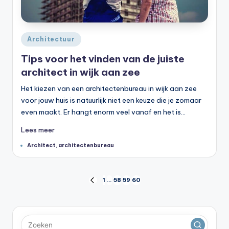
Geplaatst
Architectuur
in
Tips voor het vinden van de juiste
architect in wijk aan zee
Het kiezen van een architectenbureau in wijk aan zee
voor jouw huis is natuurlijk niet een keuze die je zomaar
even maakt. Er hangt enorm veel vanaf en het is…
Lees meer
Tags:
Architect
,
architectenbureau
Berichten
1
…
58
59
60
VORIGE
PAGINA
paginering