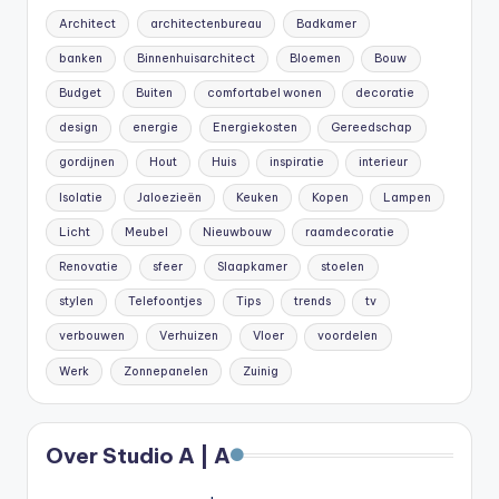
Architect
architectenbureau
Badkamer
banken
Binnenhuisarchitect
Bloemen
Bouw
Budget
Buiten
comfortabel wonen
decoratie
design
energie
Energiekosten
Gereedschap
gordijnen
Hout
Huis
inspiratie
interieur
Isolatie
Jaloezieën
Keuken
Kopen
Lampen
Licht
Meubel
Nieuwbouw
raamdecoratie
Renovatie
sfeer
Slaapkamer
stoelen
stylen
Telefoontjes
Tips
trends
tv
verbouwen
Verhuizen
Vloer
voordelen
Werk
Zonnepanelen
Zuinig
Over Studio A | A