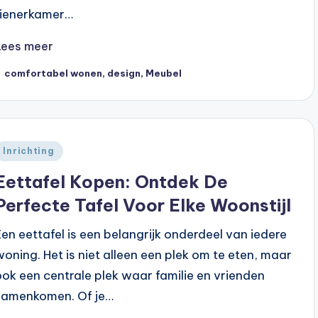
tienerkamer…
Lees meer
ags:
comfortabel wonen
,
design
,
Meubel
Geplaatst
Inrichting
n
Eettafel Kopen: Ontdek De
Perfecte Tafel Voor Elke Woonstijl
Een eettafel is een belangrijk onderdeel van iedere
woning. Het is niet alleen een plek om te eten, maar
ook een centrale plek waar familie en vrienden
samenkomen. Of je…