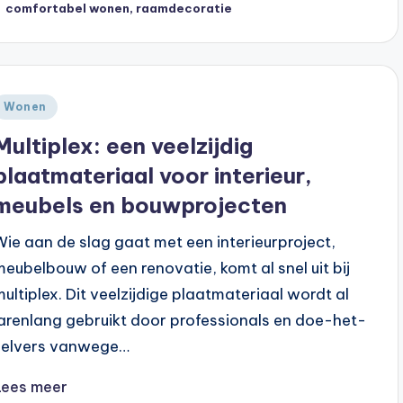
ags:
comfortabel wonen
,
raamdecoratie
Geplaatst
Wonen
n
Multiplex: een veelzijdig
plaatmateriaal voor interieur,
meubels en bouwprojecten
Wie aan de slag gaat met een interieurproject,
meubelbouw of een renovatie, komt al snel uit bij
multiplex. Dit veelzijdige plaatmateriaal wordt al
jarenlang gebruikt door professionals en doe-het-
zelvers vanwege…
Lees meer