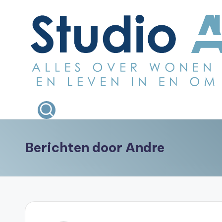
Ga
naar
de
inhoud
S
Alles
over
t
wonen
u
bouwen
Berichten door Andre
en
d
leven
i
in
en
o
om