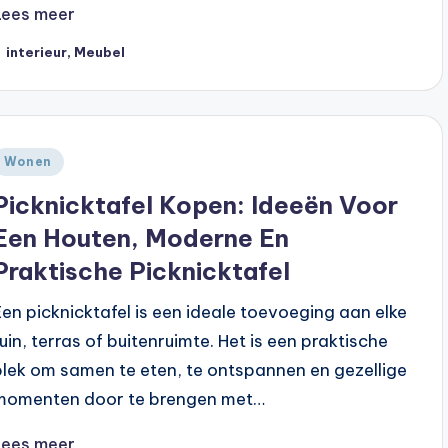
Lees meer
ags:
interieur
,
Meubel
Geplaatst
Wonen
n
Picknicktafel Kopen: Ideeën Voor
Een Houten, Moderne En
Praktische Picknicktafel
Een picknicktafel is een ideale toevoeging aan elke
tuin, terras of buitenruimte. Het is een praktische
plek om samen te eten, te ontspannen en gezellige
momenten door te brengen met…
Lees meer