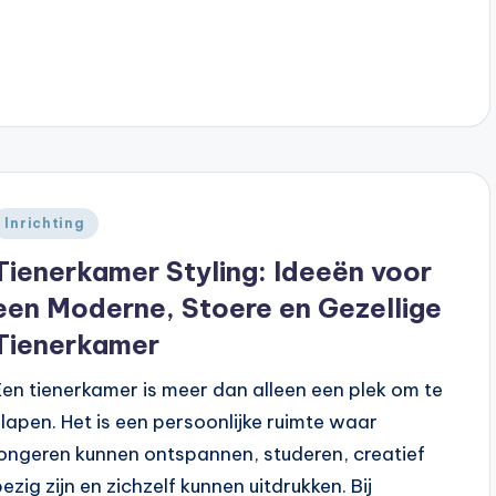
Geplaatst
Inrichting
n
Tienerkamer Styling: Ideeën voor
een Moderne, Stoere en Gezellige
Tienerkamer
Een tienerkamer is meer dan alleen een plek om te
slapen. Het is een persoonlijke ruimte waar
jongeren kunnen ontspannen, studeren, creatief
bezig zijn en zichzelf kunnen uitdrukken. Bij