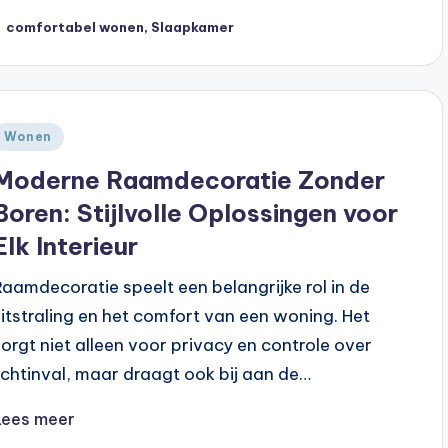
ags:
comfortabel wonen
,
Slaapkamer
Geplaatst
Wonen
n
Moderne Raamdecoratie Zonder
Boren: Stijlvolle Oplossingen voor
Elk Interieur
Raamdecoratie speelt een belangrijke rol in de
uitstraling en het comfort van een woning. Het
zorgt niet alleen voor privacy en controle over
lichtinval, maar draagt ook bij aan de…
Lees meer