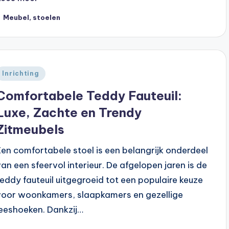
ags:
Meubel
,
stoelen
Geplaatst
Inrichting
n
Comfortabele Teddy Fauteuil:
Luxe, Zachte en Trendy
Zitmeubels
Een comfortabele stoel is een belangrijk onderdeel
van een sfeervol interieur. De afgelopen jaren is de
teddy fauteuil uitgegroeid tot een populaire keuze
voor woonkamers, slaapkamers en gezellige
leeshoeken. Dankzij…