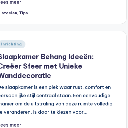
Lees meer
ags:
stoelen
,
Tips
Geplaatst
Inrichting
n
Slaapkamer Behang Ideeën:
Creëer Sfeer met Unieke
Wanddecoratie
De slaapkamer is een plek waar rust, comfort en
persoonlijke stijl centraal staan. Een eenvoudige
manier om de uitstraling van deze ruimte volledig
te veranderen, is door te kiezen voor…
Lees meer