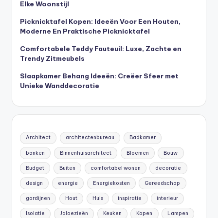
Elke Woonstijl
Picknicktafel Kopen: Ideeën Voor Een Houten,
Moderne En Praktische Picknicktafel
Comfortabele Teddy Fauteuil: Luxe, Zachte en
Trendy Zitmeubels
Slaapkamer Behang Ideeën: Creëer Sfeer met
Unieke Wanddecoratie
Architect
architectenbureau
Badkamer
banken
Binnenhuisarchitect
Bloemen
Bouw
Budget
Buiten
comfortabel wonen
decoratie
design
energie
Energiekosten
Gereedschap
gordijnen
Hout
Huis
inspiratie
interieur
Isolatie
Jaloezieën
Keuken
Kopen
Lampen