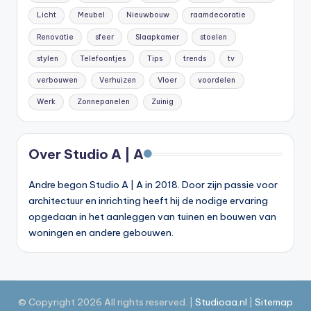
Licht
Meubel
Nieuwbouw
raamdecoratie
Renovatie
sfeer
Slaapkamer
stoelen
stylen
Telefoontjes
Tips
trends
tv
verbouwen
Verhuizen
Vloer
voordelen
Werk
Zonnepanelen
Zuinig
Over Studio A | A
Andre begon Studio A | A in 2018. Door zijn passie voor
architectuur en inrichting heeft hij de nodige ervaring
opgedaan in het aanleggen van tuinen en bouwen van
woningen en andere gebouwen.
© Copyright 2026 All rights reserved. |
Studioaa.nl
|
Site
map