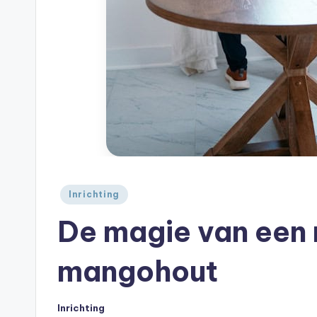
Geplaatst
Inrichting
in
De magie van een r
mangohout
Inrichting
Geplaatst