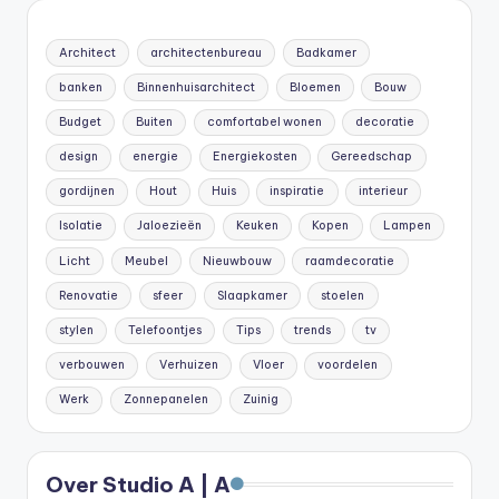
Architect
architectenbureau
Badkamer
banken
Binnenhuisarchitect
Bloemen
Bouw
Budget
Buiten
comfortabel wonen
decoratie
design
energie
Energiekosten
Gereedschap
gordijnen
Hout
Huis
inspiratie
interieur
Isolatie
Jaloezieën
Keuken
Kopen
Lampen
Licht
Meubel
Nieuwbouw
raamdecoratie
Renovatie
sfeer
Slaapkamer
stoelen
stylen
Telefoontjes
Tips
trends
tv
verbouwen
Verhuizen
Vloer
voordelen
Werk
Zonnepanelen
Zuinig
Over Studio A | A