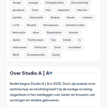
design
energie
Energiekosten
Gereedschap
gordijnen
Hout
Huis
inspiratie
interieur
Isolatie
Jaloezieën
Keuken
Kopen
Lampen
Licht
Meubel
Nieuwbouw
raamdecoratie
Renovatie
sfeer
Slaapkamer
stoelen
stylen
Telefoontjes
Tips
trends
tv
verbouwen
Verhuizen
Vloer
voordelen
Werk
Zonnepanelen
Zuinig
Over Studio A | A
Andre begon Studio A | A in 2018. Door zijn passie voor
architectuur en inrichting heeft hij de nodige ervaring
opgedaan in het aanleggen van tuinen en bouwen van
woningen en andere gebouwen.