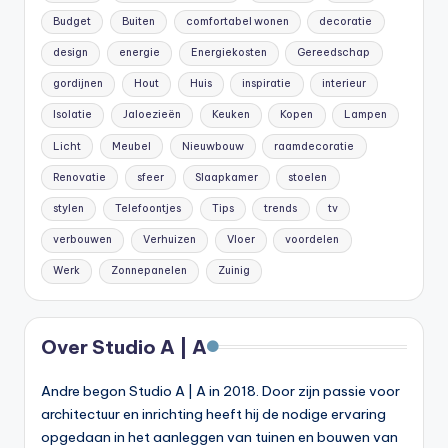
Budget
Buiten
comfortabel wonen
decoratie
design
energie
Energiekosten
Gereedschap
gordijnen
Hout
Huis
inspiratie
interieur
Isolatie
Jaloezieën
Keuken
Kopen
Lampen
Licht
Meubel
Nieuwbouw
raamdecoratie
Renovatie
sfeer
Slaapkamer
stoelen
stylen
Telefoontjes
Tips
trends
tv
verbouwen
Verhuizen
Vloer
voordelen
Werk
Zonnepanelen
Zuinig
Over Studio A | A
Andre begon Studio A | A in 2018. Door zijn passie voor
architectuur en inrichting heeft hij de nodige ervaring
opgedaan in het aanleggen van tuinen en bouwen van