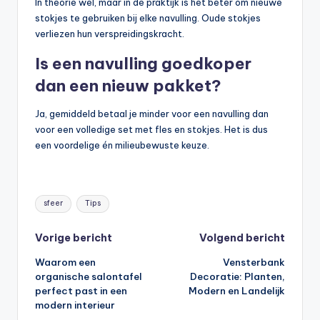
In theorie wel, maar in de praktijk is het beter om nieuwe
stokjes te gebruiken bij elke navulling. Oude stokjes
verliezen hun verspreidingskracht.
Is een navulling goedkoper
dan een nieuw pakket?
Ja, gemiddeld betaal je minder voor een navulling dan
voor een volledige set met fles en stokjes. Het is dus
een voordelige én milieubewuste keuze.
Tags:
sfeer
Tips
Bericht
Vorige bericht
Volgend bericht
Waarom een
Vensterbank
navigatie
organische salontafel
Decoratie: Planten,
perfect past in een
Modern en Landelijk
modern interieur