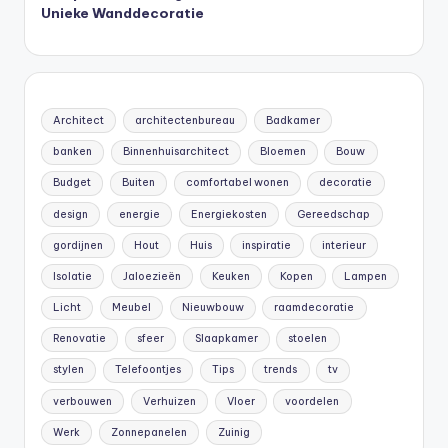
Unieke Wanddecoratie
Architect
architectenbureau
Badkamer
banken
Binnenhuisarchitect
Bloemen
Bouw
Budget
Buiten
comfortabel wonen
decoratie
design
energie
Energiekosten
Gereedschap
gordijnen
Hout
Huis
inspiratie
interieur
Isolatie
Jaloezieën
Keuken
Kopen
Lampen
Licht
Meubel
Nieuwbouw
raamdecoratie
Renovatie
sfeer
Slaapkamer
stoelen
stylen
Telefoontjes
Tips
trends
tv
verbouwen
Verhuizen
Vloer
voordelen
Werk
Zonnepanelen
Zuinig