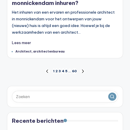
monnickendam inhuren?
Het inhuren van een ervaren en professionele architect
in monnickendam voor het ontwerpen van jouw
(nieuwe) huis is altijd een goed idee. Hoewel je bij de
werkzaamheden van een architect…
Lees meer
Tags:
Architect
,
architectenbureau
Berichten
1
2
3
4
5
…
60
VORIGE
VOLGENDE
PAGINA
PAGINA
paginering
Recente berichten