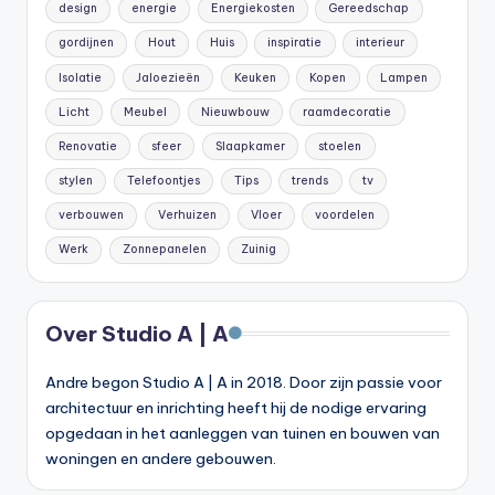
design
energie
Energiekosten
Gereedschap
gordijnen
Hout
Huis
inspiratie
interieur
Isolatie
Jaloezieën
Keuken
Kopen
Lampen
Licht
Meubel
Nieuwbouw
raamdecoratie
Renovatie
sfeer
Slaapkamer
stoelen
stylen
Telefoontjes
Tips
trends
tv
verbouwen
Verhuizen
Vloer
voordelen
Werk
Zonnepanelen
Zuinig
Over Studio A | A
Andre begon Studio A | A in 2018. Door zijn passie voor
architectuur en inrichting heeft hij de nodige ervaring
opgedaan in het aanleggen van tuinen en bouwen van
woningen en andere gebouwen.