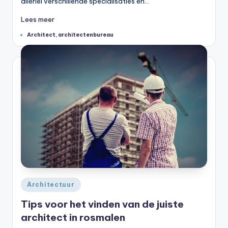
allerlei verschillende specialisaties en…
Lees meer
Tags:
Architect
,
architectenbureau
Geplaatst
Architectuur
in
Tips voor het vinden van de juiste
architect in rosmalen