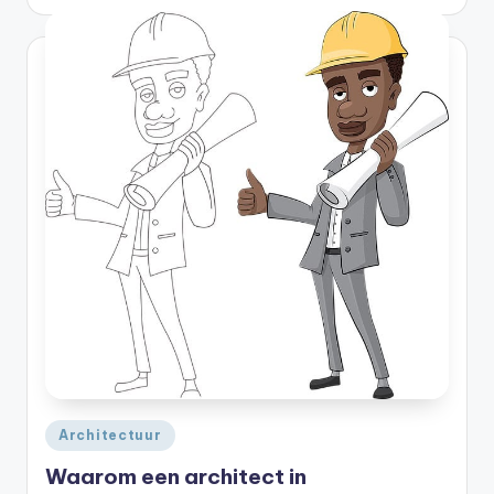
Geplaatst
Architectuur
in
Waarom een architect in