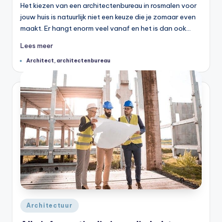
Het kiezen van een architectenbureau in rosmalen voor
jouw huis is natuurlijk niet een keuze die je zomaar even
maakt. Er hangt enorm veel vanaf en het is dan ook…
Lees meer
Tags:
Architect
,
architectenbureau
Geplaatst
Architectuur
in