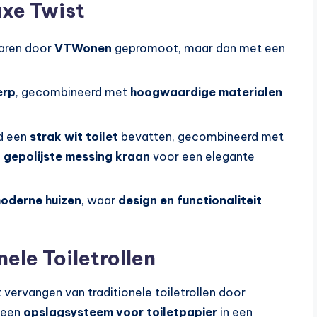
uxe Twist
jaren door
VTWonen
gepromoot, maar dan met een
erp
, gecombineerd met
hoogwaardige materialen
d een
strak wit toilet
bevatten, gecombineerd met
n
gepolijste messing kraan
voor een elegante
oderne huizen
, waar
design en functionaliteit
ele Toiletrollen
ervangen van traditionele toiletrollen door
 een
opslagsysteem voor toiletpapier
in een