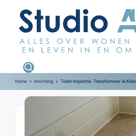
Ga
naar
de
inhoud
S
Alles
over
t
wonen
Home
Inrichting
Toilet Inspiratie: Transformeer Je Klei
u
bouwen
en
d
leven
i
in
en
o
om