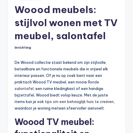
in
Woood meubels:
stijlvol wonen met TV
meubel, salontafel
Inrichting
Geplaatst
in
De Woood collectie staat bekend om zijn stijlvolle,
betaalbare en functionele meubels die in vrijwel elk
interieur passen. Of je nu op zoek bent naar een
praktisch Woood TV meubel, een mooie
Ronde
salontafel
, een ruime kledingkast of een handige
bijzettafel, Woood biedt volop keuze. Met de juiste
items kun je ook
tips om een behaaglijk huis te creëren
,
waardoor je woning meteen sfeervoller aanvoelt.
Woood TV meubel: