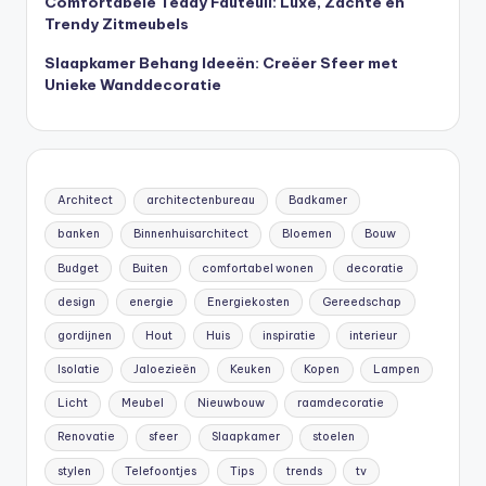
Comfortabele Teddy Fauteuil: Luxe, Zachte en
Trendy Zitmeubels
Slaapkamer Behang Ideeën: Creëer Sfeer met
Unieke Wanddecoratie
Architect
architectenbureau
Badkamer
banken
Binnenhuisarchitect
Bloemen
Bouw
Budget
Buiten
comfortabel wonen
decoratie
design
energie
Energiekosten
Gereedschap
gordijnen
Hout
Huis
inspiratie
interieur
Isolatie
Jaloezieën
Keuken
Kopen
Lampen
Licht
Meubel
Nieuwbouw
raamdecoratie
Renovatie
sfeer
Slaapkamer
stoelen
stylen
Telefoontjes
Tips
trends
tv