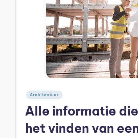
A
je
|
huis
A
Geplaatst
Architectuur
in
Alle informatie di
het vinden van een