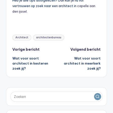
Heb je alle tips doorgelezen? Dan kan je nu vol
vertrouwen op zoek naar een architect in
capelle aan
den ijssel
.
Tags:
Architect
architectenbureau
Bericht
Vorige bericht
Volgend bericht
Wat voor soort
Wat voor soort
navigatie
architect in kesteren
architect in meerkerk
zoek jij?
zoek jij?