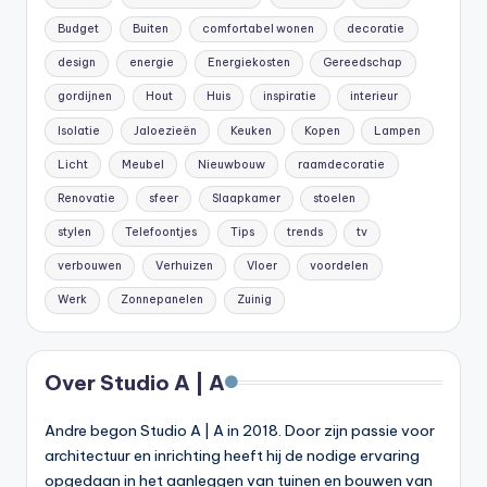
Budget
Buiten
comfortabel wonen
decoratie
design
energie
Energiekosten
Gereedschap
gordijnen
Hout
Huis
inspiratie
interieur
Isolatie
Jaloezieën
Keuken
Kopen
Lampen
Licht
Meubel
Nieuwbouw
raamdecoratie
Renovatie
sfeer
Slaapkamer
stoelen
stylen
Telefoontjes
Tips
trends
tv
verbouwen
Verhuizen
Vloer
voordelen
Werk
Zonnepanelen
Zuinig
Over Studio A | A
Andre begon Studio A | A in 2018. Door zijn passie voor
architectuur en inrichting heeft hij de nodige ervaring
opgedaan in het aanleggen van tuinen en bouwen van