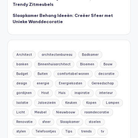
Trendy Zitmeubels
Slaapkamer Behang Ideeën: Creëer Sfeer met
Unieke Wanddecoratie
Architect
architectenbureau
Badkamer
banken
Binnenhuisarchitect
Bloemen
Bouw
Budget
Buiten
comfortabel wonen
decoratie
design
energie
Energiekosten
Gereedschap
gordijnen
Hout
Huis
inspiratie
interieur
Isolatie
Jaloezieën
Keuken
Kopen
Lampen
Licht
Meubel
Nieuwbouw
raamdecoratie
Renovatie
sfeer
Slaapkamer
stoelen
stylen
Telefoontjes
Tips
trends
tv