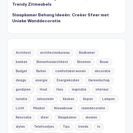
Trendy Zitmeubels
Slaapkamer Behang Ideeën: Creëer Sfeer met
Unieke Wanddecoratie
Architect
architectenbureau
Badkamer
banken
Binnenhuisarchitect
Bloemen
Bouw
Budget
Buiten
comfortabel wonen
decoratie
design
energie
Energiekosten
Gereedschap
gordijnen
Hout
Huis
inspiratie
interieur
Isolatie
Jaloezieën
Keuken
Kopen
Lampen
Licht
Meubel
Nieuwbouw
raamdecoratie
Renovatie
sfeer
Slaapkamer
stoelen
stylen
Telefoontjes
Tips
trends
tv