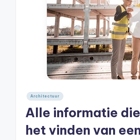
A
je
|
huis
A
Geplaatst
Architectuur
in
Alle informatie di
het vinden van een