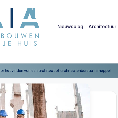
Nieuwsblog
Architectuur
voor het vinden van een architect of architectenbureau in meppel