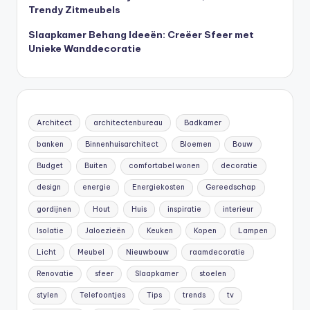
Trendy Zitmeubels
Slaapkamer Behang Ideeën: Creëer Sfeer met
Unieke Wanddecoratie
Architect
architectenbureau
Badkamer
banken
Binnenhuisarchitect
Bloemen
Bouw
Budget
Buiten
comfortabel wonen
decoratie
design
energie
Energiekosten
Gereedschap
gordijnen
Hout
Huis
inspiratie
interieur
Isolatie
Jaloezieën
Keuken
Kopen
Lampen
Licht
Meubel
Nieuwbouw
raamdecoratie
Renovatie
sfeer
Slaapkamer
stoelen
stylen
Telefoontjes
Tips
trends
tv