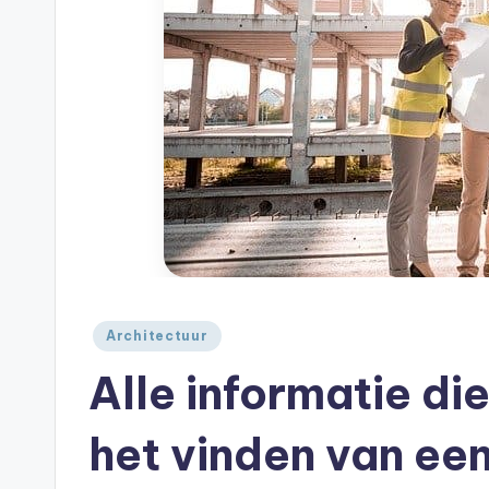
A
je
|
huis
A
Geplaatst
Architectuur
in
Alle informatie di
het vinden van een