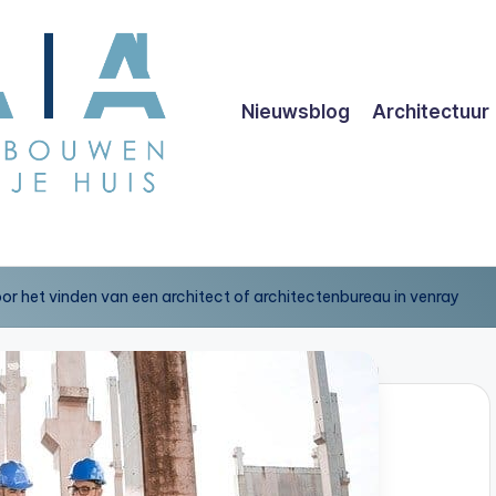
Nieuwsblog
Architectuur
voor het vinden van een architect of architectenbureau in venray