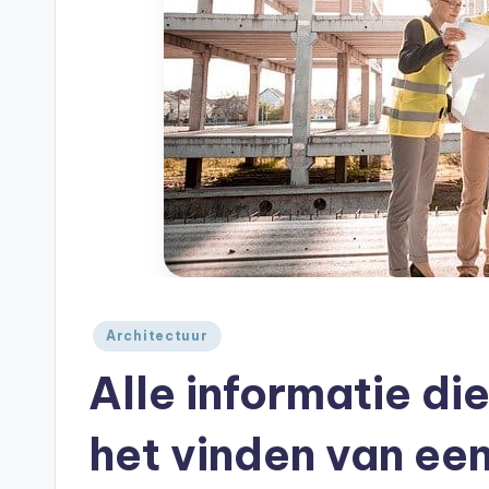
A
je
|
huis
A
Geplaatst
Architectuur
in
Alle informatie di
het vinden van een