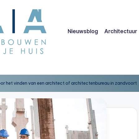
Nieuwsblog
Architectuur
voor het vinden van een architect of architectenbureau in zandvoort