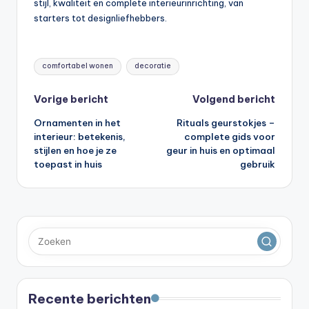
stijl, kwaliteit en complete interieurinrichting, van
starters tot designliefhebbers.
Tags:
comfortabel wonen
decoratie
Bericht
Vorige bericht
Volgend bericht
Ornamenten in het
Rituals geurstokjes –
navigatie
interieur: betekenis,
complete gids voor
stijlen en hoe je ze
geur in huis en optimaal
toepast in huis
gebruik
Recente berichten