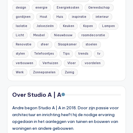
design
energie
Energiekosten
Gereedschap
gordijnen
Hout
Huis
inspiratie
interieur
Isolatie
Jaloezieën
Keuken
Kopen
Lampen
Licht
Meubel
Nieuwbouw
raamdecoratie
Renovatie
sfeer
Slaapkamer
stoelen
stylen
Telefoontjes
Tips
trends
tv
verbouwen
Verhuizen
Vloer
voordelen
Werk
Zonnepanelen
Zuinig
Over Studio A | A
Andre begon Studio A | A in 2018. Door zijn passie voor
architectuur en inrichting heeft hij de nodige ervaring
opgedaan in het aanleggen van tuinen en bouwen van
woningen en andere gebouwen.