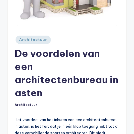
Geplaatst
Architectuur
in
De voordelen van
een
architectenbureau in
asten
Architectuur
Geplaatst
in
Het voordeel van het inhuren van een architectenbureau
in asten, is het feit dat je in één klap toegang hebt tot al
deze verschillende soorten architecten. Dit biedt