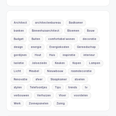
Architect
architectenbureau
Badkamer
banken
Binnenhuisarchitect
Bloemen
Bouw
Budget
Buiten
comfortabel wonen
decoratie
design
energie
Energiekosten
Gereedschap
gordijnen
Hout
Huis
inspiratie
interieur
Isolatie
Jaloezieën
Keuken
Kopen
Lampen
Licht
Meubel
Nieuwbouw
raamdecoratie
Renovatie
sfeer
Slaapkamer
stoelen
stylen
Telefoontjes
Tips
trends
tv
verbouwen
Verhuizen
Vloer
voordelen
Werk
Zonnepanelen
Zuinig