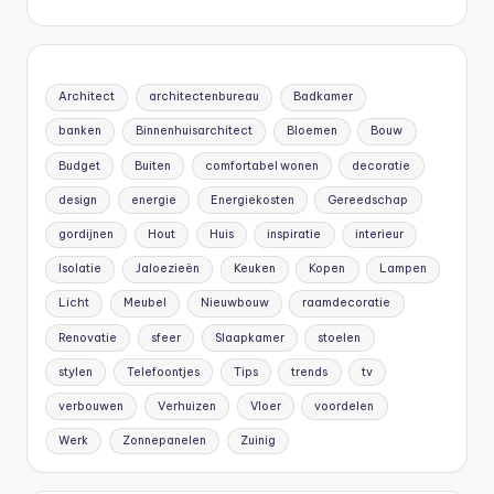
Architect
architectenbureau
Badkamer
banken
Binnenhuisarchitect
Bloemen
Bouw
Budget
Buiten
comfortabel wonen
decoratie
design
energie
Energiekosten
Gereedschap
gordijnen
Hout
Huis
inspiratie
interieur
Isolatie
Jaloezieën
Keuken
Kopen
Lampen
Licht
Meubel
Nieuwbouw
raamdecoratie
Renovatie
sfeer
Slaapkamer
stoelen
stylen
Telefoontjes
Tips
trends
tv
verbouwen
Verhuizen
Vloer
voordelen
Werk
Zonnepanelen
Zuinig