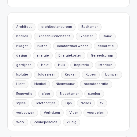
Architect
architectenbureau
Badkamer
banken
Binnenhuisarchitect
Bloemen
Bouw
Budget
Buiten
comfortabel wonen
decoratie
design
energie
Energiekosten
Gereedschap
gordijnen
Hout
Huis
inspiratie
interieur
Isolatie
Jaloezieën
Keuken
Kopen
Lampen
Licht
Meubel
Nieuwbouw
raamdecoratie
Renovatie
sfeer
Slaapkamer
stoelen
stylen
Telefoontjes
Tips
trends
tv
verbouwen
Verhuizen
Vloer
voordelen
Werk
Zonnepanelen
Zuinig