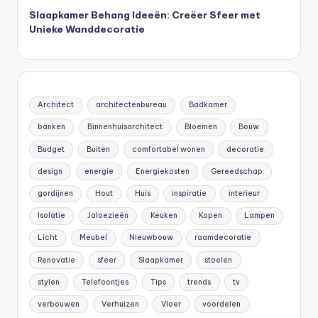
Slaapkamer Behang Ideeën: Creëer Sfeer met
Unieke Wanddecoratie
Architect
architectenbureau
Badkamer
banken
Binnenhuisarchitect
Bloemen
Bouw
Budget
Buiten
comfortabel wonen
decoratie
design
energie
Energiekosten
Gereedschap
gordijnen
Hout
Huis
inspiratie
interieur
Isolatie
Jaloezieën
Keuken
Kopen
Lampen
Licht
Meubel
Nieuwbouw
raamdecoratie
Renovatie
sfeer
Slaapkamer
stoelen
stylen
Telefoontjes
Tips
trends
tv
verbouwen
Verhuizen
Vloer
voordelen