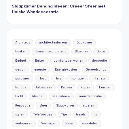
Slaapkamer Behang Ideeën: Creëer Sfeer met
Unieke Wanddecoratie
Architect
architectenbureau
Badkamer
banken
Binnenhuisarchitect
Bloemen
Bouw
Budget
Buiten
comfortabel wonen
decoratie
design
energie
Energiekosten
Gereedschap
gordijnen
Hout
Huis
inspiratie
interieur
Isolatie
Jaloezieën
Keuken
Kopen
Lampen
Licht
Meubel
Nieuwbouw
raamdecoratie
Renovatie
sfeer
Slaapkamer
stoelen
stylen
Telefoontjes
Tips
trends
tv
verbouwen
Verhuizen
Vloer
voordelen