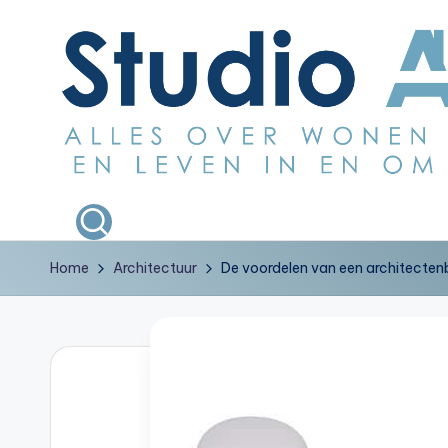
Ga
naar
de
inhoud
S
Alles
over
t
wonen
Home
Architectuur
De voordelen van een architectenb
u
bouwen
en
d
leven
i
in
en
o
om