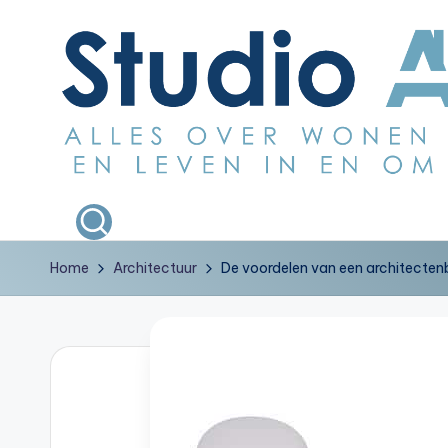
Ga
naar
de
inhoud
S
Alles
over
t
wonen
Home
Architectuur
De voordelen van een architectenb
u
bouwen
en
d
leven
i
in
en
o
om