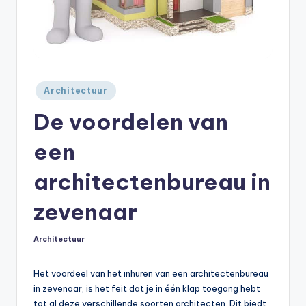
Geplaatst
Architectuur
in
De voordelen van
een
architectenbureau in
zevenaar
Architectuur
Geplaatst
in
Het voordeel van het inhuren van een architectenbureau
in zevenaar, is het feit dat je in één klap toegang hebt
tot al deze verschillende soorten architecten. Dit biedt