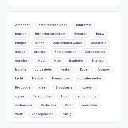
Architect
architectenbureau
Badkamer
banken
Binnenhuisarchitect
Bloemen
Bouw
Budget
Buiten
comfortabel wonen
decoratie
design
energie
Energiekosten
Gereedschap
gordijnen
Hout
Huis
inspiratie
interieur
Isolatie
Jaloezieën
Keuken
Kopen
Lampen
Licht
Meubel
Nieuwbouw
raamdecoratie
Renovatie
sfeer
Slaapkamer
stoelen
stylen
Telefoontjes
Tips
trends
tv
verbouwen
Verhuizen
Vloer
voordelen
Werk
Zonnepanelen
Zuinig