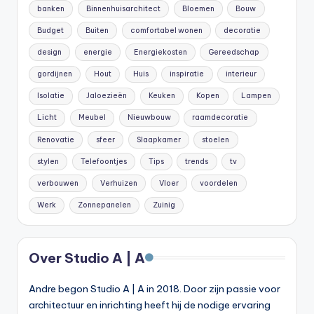
banken
Binnenhuisarchitect
Bloemen
Bouw
Budget
Buiten
comfortabel wonen
decoratie
design
energie
Energiekosten
Gereedschap
gordijnen
Hout
Huis
inspiratie
interieur
Isolatie
Jaloezieën
Keuken
Kopen
Lampen
Licht
Meubel
Nieuwbouw
raamdecoratie
Renovatie
sfeer
Slaapkamer
stoelen
stylen
Telefoontjes
Tips
trends
tv
verbouwen
Verhuizen
Vloer
voordelen
Werk
Zonnepanelen
Zuinig
Over Studio A | A
Andre begon Studio A | A in 2018. Door zijn passie voor
architectuur en inrichting heeft hij de nodige ervaring