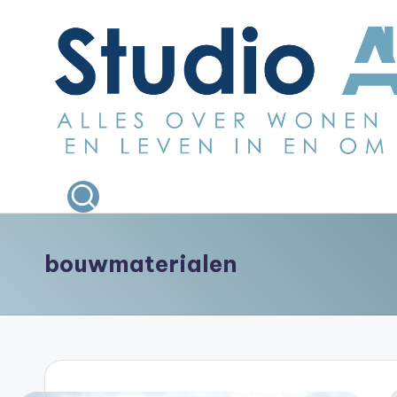
Ga
naar
de
inhoud
S
Alles
over
t
wonen
u
bouwen
bouwmaterialen
en
d
leven
i
in
en
o
om