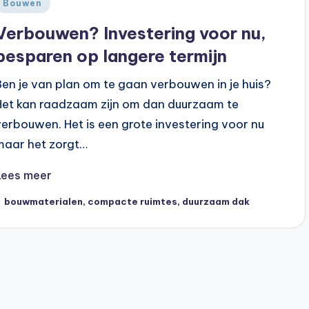
Geplaatst
Bouwen
n
Verbouwen? Investering voor nu,
besparen op langere termijn
Ben je van plan om te gaan verbouwen in je huis?
Het kan raadzaam zijn om dan duurzaam te
verbouwen. Het is een grote investering voor nu
maar het zorgt…
Lees meer
ags:
bouwmaterialen
,
compacte ruimtes
,
duurzaam dak