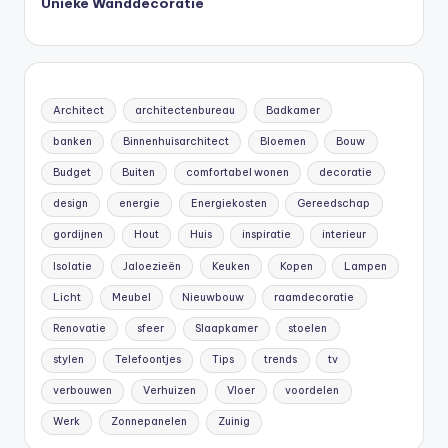
Unieke Wanddecoratie
Architect
architectenbureau
Badkamer
banken
Binnenhuisarchitect
Bloemen
Bouw
Budget
Buiten
comfortabel wonen
decoratie
design
energie
Energiekosten
Gereedschap
gordijnen
Hout
Huis
inspiratie
interieur
Isolatie
Jaloezieën
Keuken
Kopen
Lampen
Licht
Meubel
Nieuwbouw
raamdecoratie
Renovatie
sfeer
Slaapkamer
stoelen
stylen
Telefoontjes
Tips
trends
tv
verbouwen
Verhuizen
Vloer
voordelen
Werk
Zonnepanelen
Zuinig