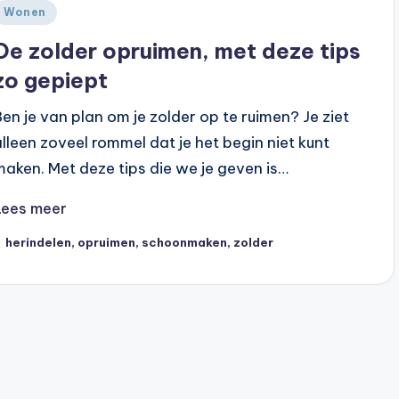
Geplaatst
Wonen
n
De zolder opruimen, met deze tips
zo gepiept
Ben je van plan om je zolder op te ruimen? Je ziet
alleen zoveel rommel dat je het begin niet kunt
maken. Met deze tips die we je geven is…
Lees meer
ags:
herindelen
,
opruimen
,
schoonmaken
,
zolder