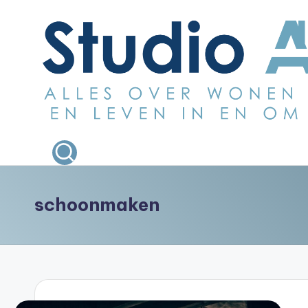
Ga
naar
de
inhoud
S
Alles
over
t
wonen
u
bouwen
schoonmaken
en
d
leven
i
in
en
o
om