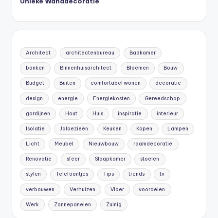
Unieke Wanddecoratie
Architect
architectenbureau
Badkamer
banken
Binnenhuisarchitect
Bloemen
Bouw
Budget
Buiten
comfortabel wonen
decoratie
design
energie
Energiekosten
Gereedschap
gordijnen
Hout
Huis
inspiratie
interieur
Isolatie
Jaloezieën
Keuken
Kopen
Lampen
Licht
Meubel
Nieuwbouw
raamdecoratie
Renovatie
sfeer
Slaapkamer
stoelen
stylen
Telefoontjes
Tips
trends
tv
verbouwen
Verhuizen
Vloer
voordelen
Werk
Zonnepanelen
Zuinig