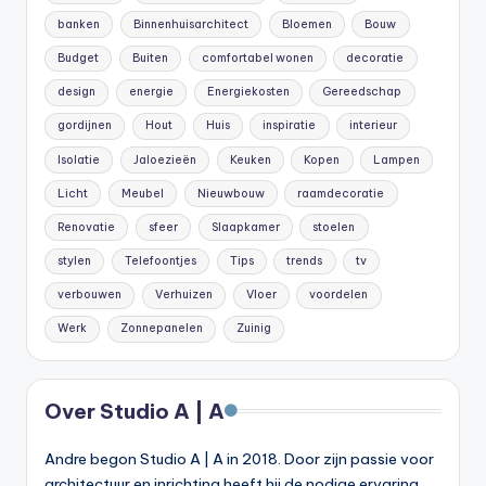
banken
Binnenhuisarchitect
Bloemen
Bouw
Budget
Buiten
comfortabel wonen
decoratie
design
energie
Energiekosten
Gereedschap
gordijnen
Hout
Huis
inspiratie
interieur
Isolatie
Jaloezieën
Keuken
Kopen
Lampen
Licht
Meubel
Nieuwbouw
raamdecoratie
Renovatie
sfeer
Slaapkamer
stoelen
stylen
Telefoontjes
Tips
trends
tv
verbouwen
Verhuizen
Vloer
voordelen
Werk
Zonnepanelen
Zuinig
Over Studio A | A
Andre begon Studio A | A in 2018. Door zijn passie voor
architectuur en inrichting heeft hij de nodige ervaring