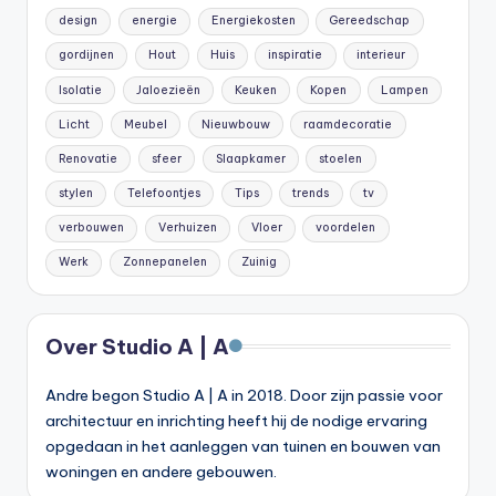
design
energie
Energiekosten
Gereedschap
gordijnen
Hout
Huis
inspiratie
interieur
Isolatie
Jaloezieën
Keuken
Kopen
Lampen
Licht
Meubel
Nieuwbouw
raamdecoratie
Renovatie
sfeer
Slaapkamer
stoelen
stylen
Telefoontjes
Tips
trends
tv
verbouwen
Verhuizen
Vloer
voordelen
Werk
Zonnepanelen
Zuinig
Over Studio A | A
Andre begon Studio A | A in 2018. Door zijn passie voor
architectuur en inrichting heeft hij de nodige ervaring
opgedaan in het aanleggen van tuinen en bouwen van
woningen en andere gebouwen.